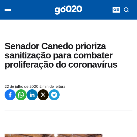
Home
acontece agora
política
esporte
entretenimento
Senador Canedo prioriza
vídeos
sanitização para combater
pod020
proliferação do coronavírus
22 de julho de 2020
·
2 min de leitura