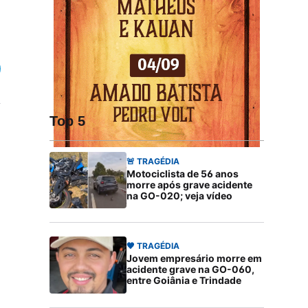
Top 5
🚨 TRAGÉDIA
Motociclista de 56 anos
morre após grave acidente
na GO-020; veja vídeo
🖤 TRAGÉDIA
Jovem empresário morre em
acidente grave na GO-060,
entre Goiânia e Trindade