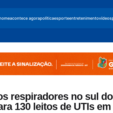
home
acontece agora
política
esporte
entretenimento
vídeos
os respiradores no sul do
ara 130 leitos de UTIs em