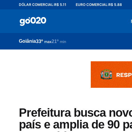
DÓLAR COMERCIAL:
R$ 5.11
EURO COMERCIAL:
R$ 5.88
Home
acontece agora
política
Goiânia
33º
21º
esporte
max
min
entretenimento
vídeos
pod020
Prefeitura busca nov
país e amplia de 90 p