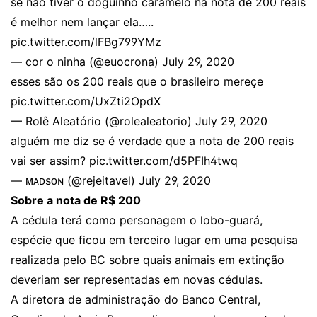
se não tiver o doguinho caramelo na nota de 200 reais
é melhor nem lançar ela…..
pic.twitter.com/lFBg799YMz
— cor o ninha (@euocrona)
July 29, 2020
esses são os 200 reais que o brasileiro mereçe
pic.twitter.com/UxZti2OpdX
— Rolê Aleatório (@rolealeatorio)
July 29, 2020
alguém me diz se é verdade que a nota de 200 reais
vai ser assim?
pic.twitter.com/d5PFIh4twq
— ᴍᴀᴅsᴏɴ (@rejeitavel)
July 29, 2020
Sobre a nota de R$ 200
A cédula terá como personagem o lobo-guará,
espécie que ficou em terceiro lugar em uma pesquisa
realizada pelo BC sobre quais animais em extinção
deveriam ser representadas em novas cédulas.
A diretora de administração do Banco Central,