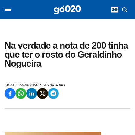
Home
acontece agora
política
esporte
entretenimento
Na verdade a nota de 200 tinha
vídeos
que ter o rosto do Geraldinho
pod020
Nogueira
30 de julho de 2020
·
4 min de leitura