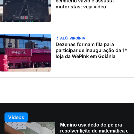
cemitério vazio e assusta
motoristas; veja vídeo
💄 ALÔ, VIRGÍNIA
Dezenas formam fila para
participar de inauguração da 1ª
loja da WePink em Goiânia
Videos
Menino usa dedo do pé pra
resolver lição de matemática e