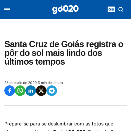
Home
acontece agora
política
esporte
entretenimento
Santa Cruz de Goiás registra o
vídeos
pôr do sol mais lindo dos
pod020
últimos tempos
26 de maio de 2020
·
3 min de leitura
Prepare-se para se deslumbrar com as fotos que