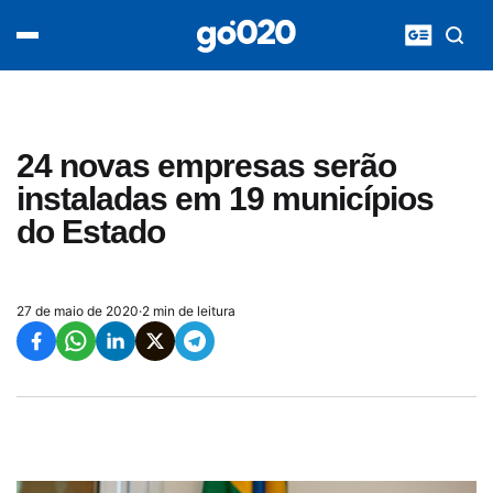
Home
acontece agora
política
esporte
entretenimento
24 novas empresas serão
vídeos
instaladas em 19 municípios
pod020
do Estado
27 de maio de 2020
·
2 min de leitura