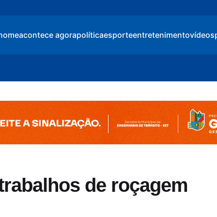
home
acontece agora
política
esporte
entretenimento
vídeos
a trabalhos de roçagem