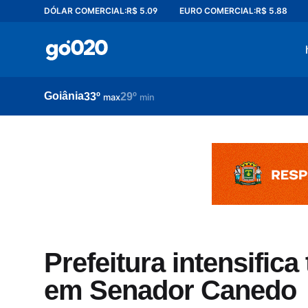
DÓLAR COMERCIAL:
R$ 5.09
EURO COMERCIAL:
R$ 5.88
Home
acontece agora
política
Goiânia
33º
29º
esporte
max
min
entretenimento
vídeos
pod020
Prefeitura intensific
em Senador Canedo