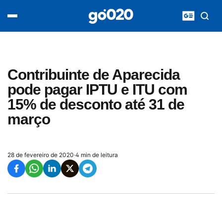
Home
acontece agora
política
esporte
entretenimento
Contribuinte de Aparecida
vídeos
pode pagar IPTU e ITU com
pod020
15% de desconto até 31 de
março
28 de fevereiro de 2020
·
4 min de leitura