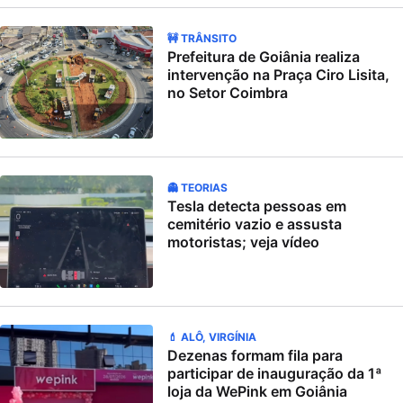
🚧 TRÂNSITO
Prefeitura de Goiânia realiza
intervenção na Praça Ciro Lisita,
no Setor Coimbra
👻 TEORIAS
Tesla detecta pessoas em
cemitério vazio e assusta
motoristas; veja vídeo
💄 ALÔ, VIRGÍNIA
Dezenas formam fila para
participar de inauguração da 1ª
loja da WePink em Goiânia