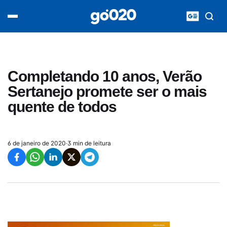
Home
acontece agora
política
esporte
entretenimento
Completando 10 anos, Verão
vídeos
Sertanejo promete ser o mais
pod020
quente de todos
6 de janeiro de 2020
·
3 min de leitura