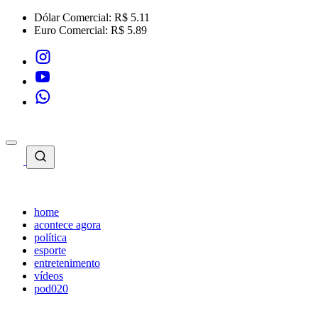
Dólar Comercial:
R$ 5.11
Euro Comercial:
R$ 5.89
home
acontece agora
política
esporte
entretenimento
vídeos
pod020