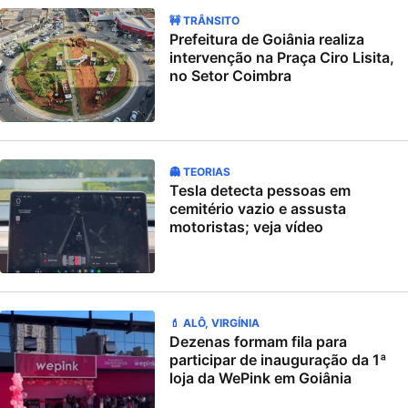
🚧 TRÂNSITO
Prefeitura de Goiânia realiza
intervenção na Praça Ciro Lisita,
no Setor Coimbra
👻 TEORIAS
Tesla detecta pessoas em
cemitério vazio e assusta
motoristas; veja vídeo
💄 ALÔ, VIRGÍNIA
Dezenas formam fila para
participar de inauguração da 1ª
loja da WePink em Goiânia