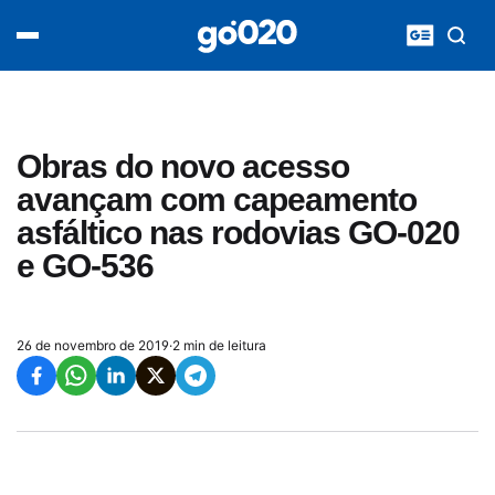
Home
acontece agora
política
esporte
entretenimento
Obras do novo acesso
vídeos
avançam com capeamento
pod020
asfáltico nas rodovias GO-020
e GO-536
26 de novembro de 2019
·
2 min de leitura