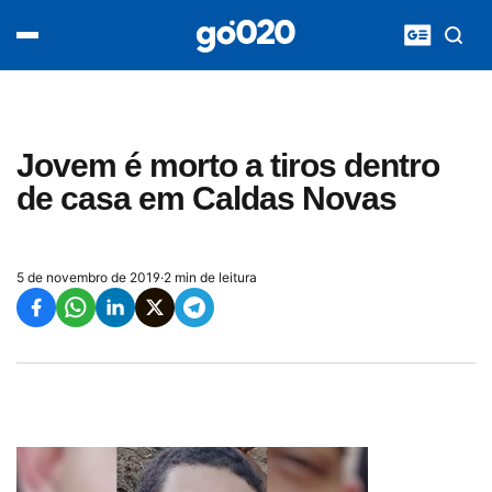
Home
acontece agora
política
esporte
entretenimento
Jovem é morto a tiros dentro
vídeos
de casa em Caldas Novas
pod020
5 de novembro de 2019
·
2 min de leitura