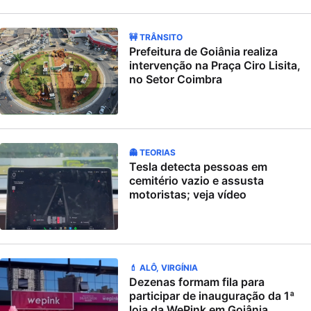
🚧 TRÂNSITO
Prefeitura de Goiânia realiza
intervenção na Praça Ciro Lisita,
no Setor Coimbra
👻 TEORIAS
Tesla detecta pessoas em
cemitério vazio e assusta
motoristas; veja vídeo
💄 ALÔ, VIRGÍNIA
Dezenas formam fila para
participar de inauguração da 1ª
loja da WePink em Goiânia