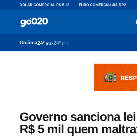
DÓLAR COMERCIAL:
R$ 5.12
EURO COMERCIAL:
R$ 5.92
Home
acontece agora
política
Goiânia
24º
24º
esporte
max
min
entretenimento
vídeos
pod020
Governo sanciona lei
R$ 5 mil quem maltra