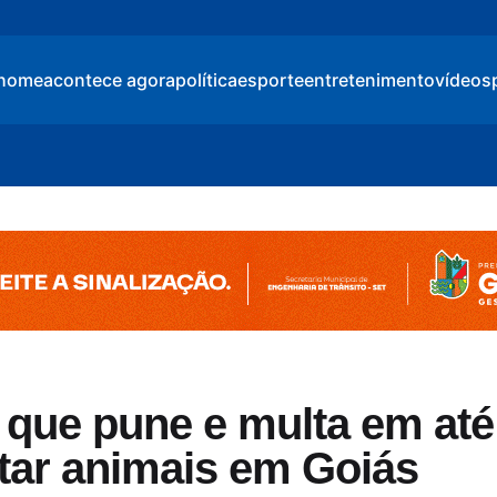
home
acontece agora
política
esporte
entretenimento
vídeos
 que pune e multa em até
tar animais em Goiás