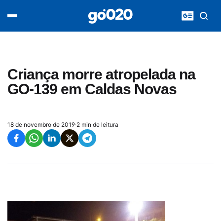
Home
acontece agora
política
esporte
entretenimento
Criança morre atropelada na
vídeos
GO-139 em Caldas Novas
pod020
18 de novembro de 2019
·
2 min de leitura