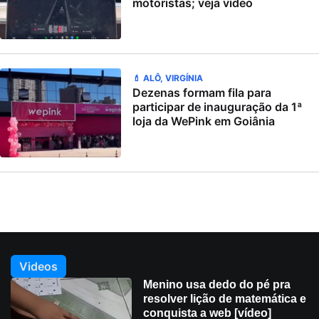
motoristas; veja vídeo
💄 ALÔ, VIRGÍNIA
Dezenas formam fila para
participar de inauguração da 1ª
loja da WePink em Goiânia
Videos
Menino usa dedo do pé pra
resolver lição de matemática e
conquista a web [vídeo]