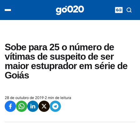
Home
acontece agora
política
esporte
entretenimento
Sobe para 25 o número de
vídeos
vítimas de suspeito de ser
pod020
maior estuprador em série de
Goiás
28 de outubro de 2019
·
2 min de leitura