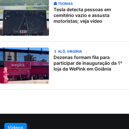
👻 TEORIAS
Tesla detecta pessoas em
cemitério vazio e assusta
motoristas; veja vídeo
💄 ALÔ, VIRGÍNIA
Dezenas formam fila para
participar de inauguração da 1ª
loja da WePink em Goiânia
Videos