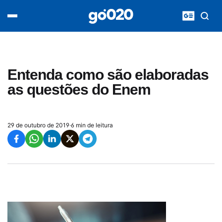
Home
acontece agora
política
esporte
entretenimento
Entenda como são elaboradas
vídeos
as questões do Enem
pod020
29 de outubro de 2019
·
6 min de leitura