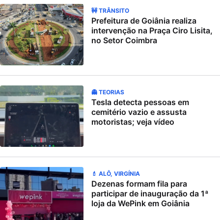
🚧 TRÂNSITO
Prefeitura de Goiânia realiza
intervenção na Praça Ciro Lisita,
no Setor Coimbra
👻 TEORIAS
Tesla detecta pessoas em
cemitério vazio e assusta
motoristas; veja vídeo
💄 ALÔ, VIRGÍNIA
Dezenas formam fila para
participar de inauguração da 1ª
loja da WePink em Goiânia