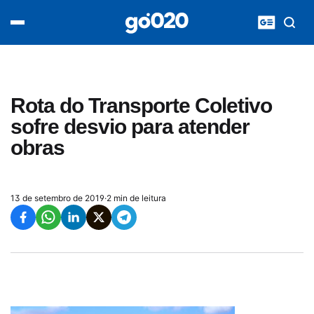
Home
acontece agora
política
esporte
entretenimento
Rota do Transporte Coletivo
vídeos
sofre desvio para atender
pod020
obras
13 de setembro de 2019
·
2 min de leitura