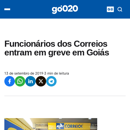
Home
acontece agora
política
esporte
entretenimento
Funcionários dos Correios
vídeos
entram em greve em Goiás
pod020
13 de setembro de 2019
·
3 min de leitura