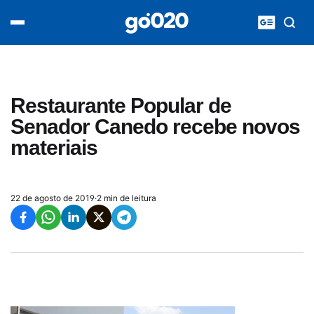
Home
acontece agora
política
esporte
entretenimento
Restaurante Popular de
vídeos
Senador Canedo recebe novos
pod020
materiais
22 de agosto de 2019
·
2 min de leitura