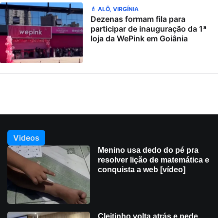
💄 ALÔ, VIRGÍNIA
Dezenas formam fila para
participar de inauguração da 1ª
loja da WePink em Goiânia
Videos
Menino usa dedo do pé pra
resolver lição de matemática e
conquista a web [vídeo]
Cleitinho volta atrás e pede