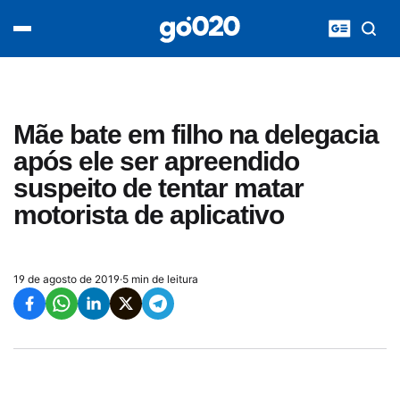
Home
acontece agora
política
esporte
entretenimento
Mãe bate em filho na delegacia
vídeos
após ele ser apreendido
pod020
suspeito de tentar matar
motorista de aplicativo
19 de agosto de 2019
·
5 min de leitura