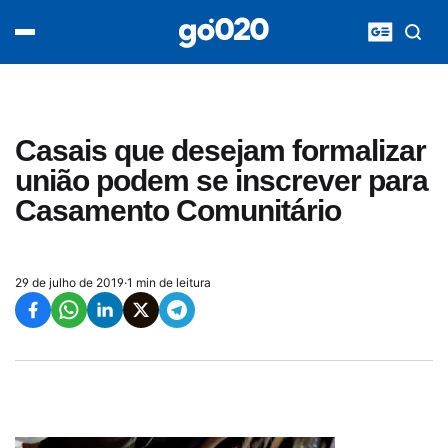
Home
acontece agora
política
esporte
entretenimento
Casais que desejam formalizar
vídeos
união podem se inscrever para
pod020
Casamento Comunitário
29 de julho de 2019
·
1 min de leitura