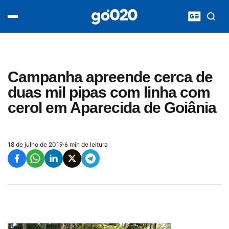
Home
acontece agora
política
esporte
entretenimento
Campanha apreende cerca de
vídeos
duas mil pipas com linha com
pod020
cerol em Aparecida de Goiânia
18 de julho de 2019
·
6 min de leitura