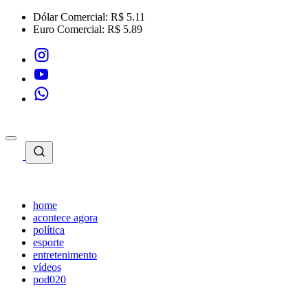
Dólar Comercial:
R$ 5.11
Euro Comercial:
R$ 5.89
home
acontece agora
política
esporte
entretenimento
vídeos
pod020