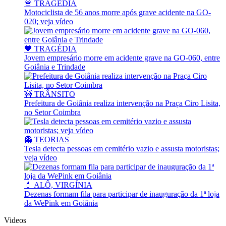
🚨 TRAGÉDIA
Motociclista de 56 anos morre após grave acidente na GO-
020; veja vídeo
🖤 TRAGÉDIA
Jovem empresário morre em acidente grave na GO-060, entre
Goiânia e Trindade
🚧 TRÂNSITO
Prefeitura de Goiânia realiza intervenção na Praça Ciro Lisita,
no Setor Coimbra
👻 TEORIAS
Tesla detecta pessoas em cemitério vazio e assusta motoristas;
veja vídeo
💄 ALÔ, VIRGÍNIA
Dezenas formam fila para participar de inauguração da 1ª loja
da WePink em Goiânia
Videos