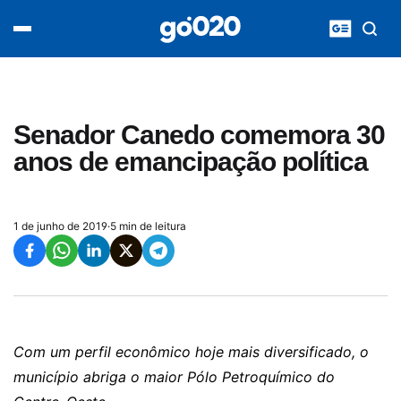
Home
acontece agora
política
esporte
entretenimento
Senador Canedo comemora 30
vídeos
anos de emancipação política
pod020
1 de junho de 2019
·
5 min de leitura
Com um perfil econômico hoje mais diversificado, o
município abriga o maior Pólo Petroquímico do