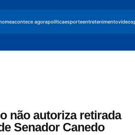
home
acontece agora
política
esporte
entretenimento
vídeos
 não autoriza retirada
 de Senador Canedo