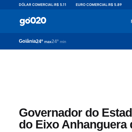
DÓLAR COMERCIAL:
R$ 5.11
EURO COMERCIAL:
R$ 5.89
Home
acontece agora
política
Goiânia
24º
24º
esporte
max
min
entretenimento
vídeos
pod020
Governador do Estado
do Eixo Anhanguera