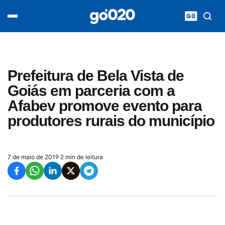
Home
acontece agora
política
esporte
entretenimento
Prefeitura de Bela Vista de
vídeos
Goiás em parceria com a
pod020
Afabev promove evento para
produtores rurais do município
7 de maio de 2019
·
2 min de leitura