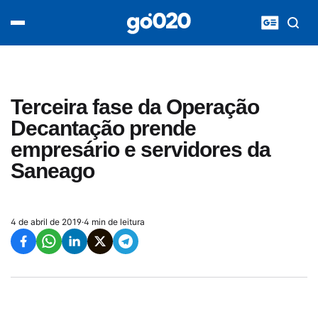
Home
acontece agora
política
esporte
entretenimento
Terceira fase da Operação
vídeos
Decantação prende
pod020
empresário e servidores da
Saneago
4 de abril de 2019
·
4 min de leitura