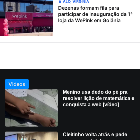
💄 ALÔ, VIRGÍNIA
Dezenas formam fila para
participar de inauguração da 1ª
loja da WePink em Goiânia
Videos
Menino usa dedo do pé pra
resolver lição de matemática e
conquista a web [vídeo]
Cleitinho volta atrás e pede