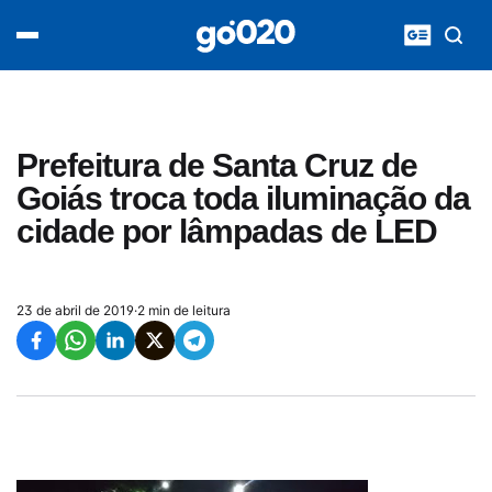
Home
acontece agora
política
esporte
entretenimento
Prefeitura de Santa Cruz de
vídeos
Goiás troca toda iluminação da
pod020
cidade por lâmpadas de LED
23 de abril de 2019
·
2 min de leitura