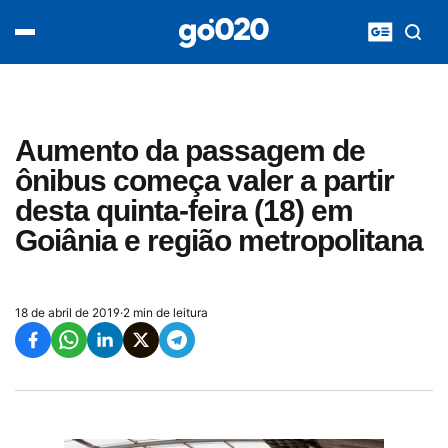
Home
acontece agora
política
esporte
entretenimento
Aumento da passagem de
vídeos
ônibus começa valer a partir
pod020
desta quinta-feira (18) em
Goiânia e região metropolitana
18 de abril de 2019
·
2 min de leitura