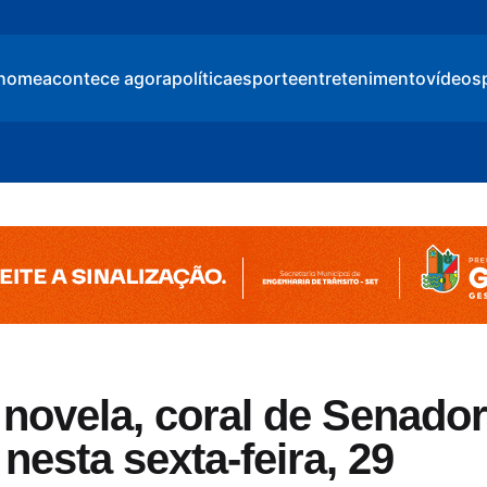
home
acontece agora
política
esporte
entretenimento
vídeos
 novela, coral de Senador
esta sexta-feira, 29