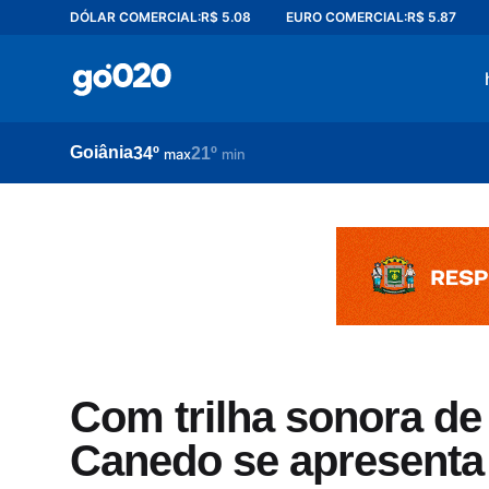
DÓLAR COMERCIAL:
R$ 5.08
EURO COMERCIAL:
R$ 5.87
Home
acontece agora
política
Goiânia
34º
21º
esporte
max
min
entretenimento
vídeos
pod020
Com trilha sonora de
Canedo se apresenta n