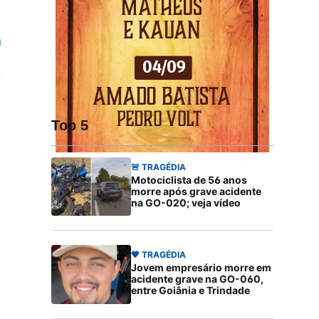
Top 5
🚨 TRAGÉDIA
Motociclista de 56 anos
morre após grave acidente
na GO-020; veja vídeo
🖤 TRAGÉDIA
Jovem empresário morre em
acidente grave na GO-060,
entre Goiânia e Trindade