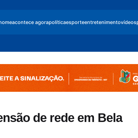
home
acontece agora
política
esporte
entretenimento
vídeos
ensão de rede em Bela