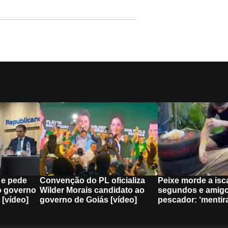
s e pede
Convenção do PL oficializa
Peixe morde a isc
o governo
Wilder Morais candidato ao
segundos e amigo
 [vídeo]
governo de Goiás [vídeo]
pescador: ‘mentira