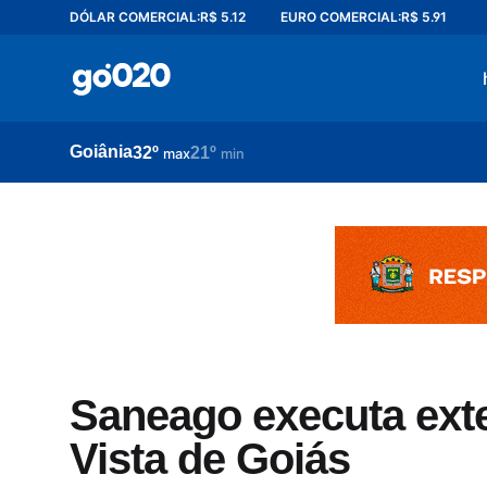
DÓLAR COMERCIAL:
R$ 5.12
EURO COMERCIAL:
R$ 5.91
Home
acontece agora
política
Goiânia
32º
21º
esporte
max
min
entretenimento
vídeos
pod020
Saneago executa ext
Vista de Goiás