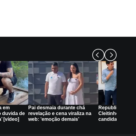
a em
Pai desmaia durante chá
Republicanos a
 duvida de
revelação e cena viraliza na
Cleitinho não ir
’ [vídeo]
web: ‘emoção demais’
candidatura ao