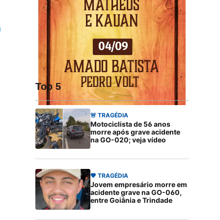
Top 5
🚨 TRAGÉDIA
Motociclista de 56 anos
morre após grave acidente
na GO-020; veja vídeo
🖤 TRAGÉDIA
Jovem empresário morre em
acidente grave na GO-060,
entre Goiânia e Trindade