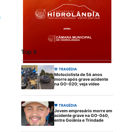
Top 5
🚨 TRAGÉDIA
Motociclista de 56 anos
morre após grave acidente
na GO-020; veja vídeo
🖤 TRAGÉDIA
Jovem empresário morre em
acidente grave na GO-060,
entre Goiânia e Trindade