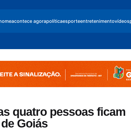
home
acontece agora
política
esporte
entretenimento
vídeos
as quatro pessoas ficam
 de Goiás