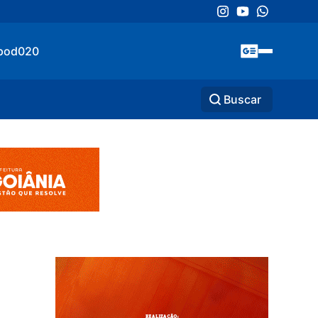
pod020
Buscar