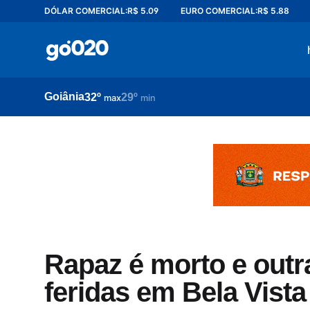
DÓLAR COMERCIAL:
R$ 5.09
EURO COMERCIAL:
R$ 5.88
Home
acontece agora
política
Goiânia
32º
29º
esporte
max
min
entretenimento
vídeos
pod020
Rapaz é morto e outr
feridas em Bela Vista