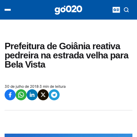
Home
acontece agora
política
esporte
entretenimento
Prefeitura de Goiânia reativa
vídeos
pedreira na estrada velha para
pod020
Bela Vista
30 de julho de 2018
·
3 min de leitura