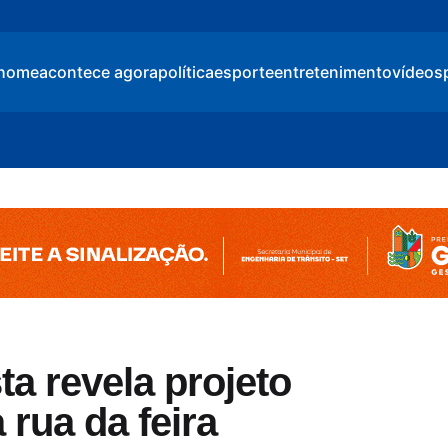
home
acontece agora
política
esporte
entretenimento
vídeos
ta revela projeto
 rua da feira