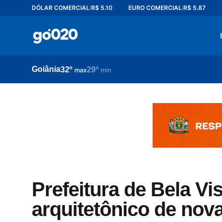
DÓLAR COMERCIAL:
R$ 5.10
EURO COMERCIAL:
R$ 5.87
Home
acontece agora
política
Goiânia
32º
29º
esporte
max
min
entretenimento
vídeos
pod020
Prefeitura de Bela Vis
arquitetônico de nova