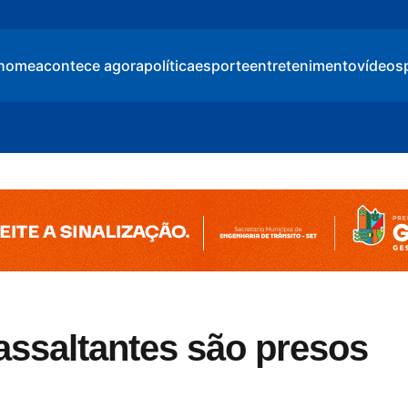
home
acontece agora
política
esporte
entretenimento
vídeos
assaltantes são presos