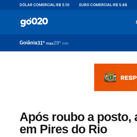
DÓLAR COMERCIAL:
R$ 5.10
EURO COMERCIAL:
R$ 5.88
Home
acontece agora
política
Goiânia
31º
29º
esporte
max
min
entretenimento
vídeos
pod020
Após roubo a posto, 
em Pires do Rio