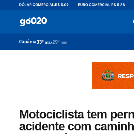
DÓLAR COMERCIAL:
R$ 5.09
EURO COMERCIAL:
R$ 5.88
Home
acontece agora
política
Goiânia
33º
29º
esporte
max
min
entretenimento
vídeos
pod020
Motociclista tem pe
acidente com camin