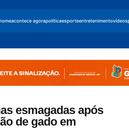
home
acontece agora
política
esporte
entretenimento
vídeos
rnas esmagadas após
hão de gado em