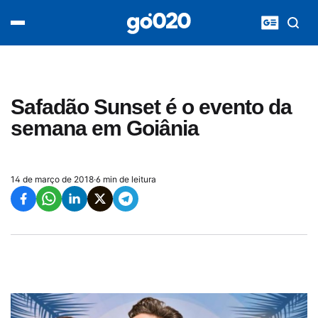
Home
acontece agora
política
esporte
entretenimento
Safadão Sunset é o evento da
vídeos
semana em Goiânia
pod020
14 de março de 2018
·
6 min de leitura